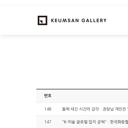
번호
148
돌에 새긴 시간의 감각…권창남 개인전 
147
"K-미술 글로벌 입지 굳혀"…한국화랑협회