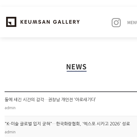
MEN
EXHIBITIONS
NEWS
ARTISTS
ART FAIRS
돌에 새긴 시간의 감각…권창남 개인전 ‘아로새기다’
NEWS
admin
ABOUT
"K-미술 글로벌 입지 굳혀"…한국화랑협회, '엑스포 시카고 2026' 성료
admin