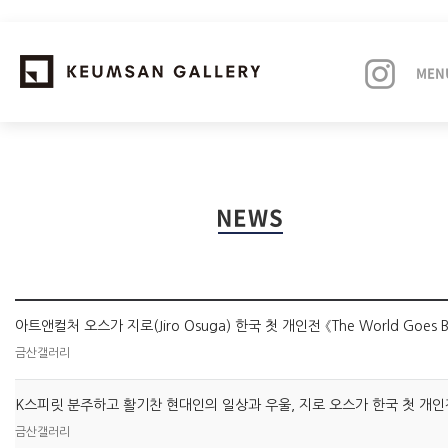
MEN
EXHIBITIONS
NEWS
ARTISTS
ART FAIRS
NEWS
금산갤러리
ABOUT
금산갤러리