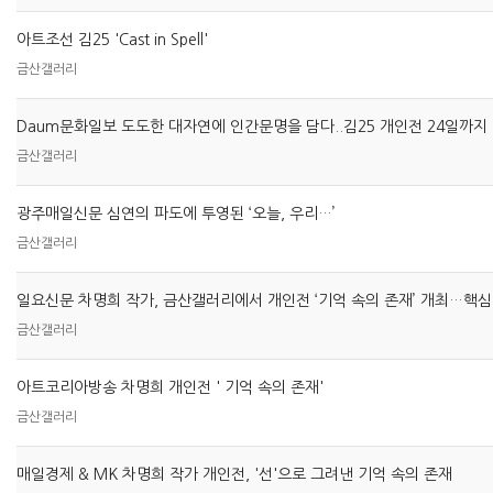
아트조선 김25 'Cast in Spell'
금산갤러리
Daum문화일보 도도한 대자연에 인간문명을 담다..김25 개인전 24일까지
금산갤러리
광주매일신문 심연의 파도에 투영된 ‘오늘, 우리…’
금산갤러리
금산갤러리
아트코리아방송 차명희 개인전 ' 기억 속의 존재'
금산갤러리
매일경제 & MK 차명희 작가 개인전, '선'으로 그려낸 기억 속의 존재