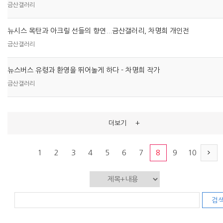
금산갤러리
뉴시스 목탄과 아크릴 선들의 향연...금산갤러리, 차명희 개인전
금산갤러리
뉴스버스 유령과 환영을 뛰어놀게 하다 - 차명희 작가
금산갤러리
+
더보기
1
2
3
4
5
6
7
8
9
10
검