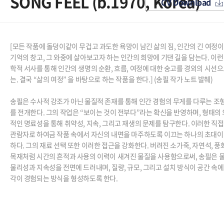
SONG FEEL (b.1970, Korea)
CV Download
[
모든 작품에 돌덩이같이 무겁고 과도한 욕망이 남긴 삶의 짐, 인간의 긴 여정이
기억의 창고, 그 와중에 살아보고자 하는 인간의 희망에 기댄 길을 담는다. 이런
학적 서사를 통해 인간의 생명의 순환, 흐름, 여정에 대한 숭고를 경외의 시선으
는. 결국 “삶의 여정” 을 바탕으로 하는 작품을 한다.
] (송필 작가 노트 발췌)
송필은 수사적 강조가 아닌 물질적 존재를 통해 인간 경험의 무게를 다루는 조
를 전개한다. 그의 작업은 “보이는 것이 전부다”라는 확신을 반영하며, 형태의
적인 명료성을 통해 취약성, 지속, 그리고 재생의 문제를 탐구한다. 이러한 직
관람자로 하여금 작품 속에서 자신의 내면을 마주하도록 이끄는 하나의 초대
하다. 그의 재료 선택 또한 이러한 접근을 강화한다. 버려진 소가죽, 자연석, 풍
목재처럼 시간의 흔적과 사용의 이력이 새겨진 물질을 사용함으로써, 송필은 
물리성과 지속성을 전면에 드러내며, 질량, 규모, 그리고 설치 방식이 공간 속에
각이 경험되는 방식을 형성하도록 한다.