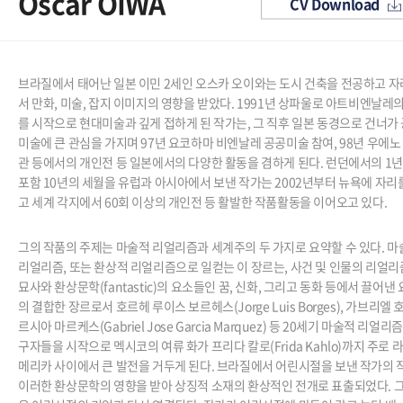
Oscar OIWA
CV Download
브라질에서 태어난 일본 이민 2세인 오스카 오이와는 도시 건축을 전공하고 
서 만화, 미술, 잡지 이미지의 영향을 받았다. 1991년 상파울로 아트비엔날레
를 시작으로 현대미술과 깊게 접하게 된 작가는, 그 직후 일본 동경으로 건너가
미술에 큰 관심을 가지며 97년 요코하마 비엔날레 공공미술 참여, 98년 우에노
관 등에서의 개인전 등 일본에서의 다양한 활동을 겸하게 된다. 런던에서의 1년
포함 10년의 세월을 유럽과 아시아에서 보낸 작가는 2002년부터 뉴욕에 자리
고 세계 각지에서 60회 이상의 개인전 등 활발한 작품활동을 이어오고 있다.
그의 작품의 주제는 마술적 리얼리즘과 세계주의 두 가지로 요약할 수 있다. 
리얼리즘, 또는 환상적 리얼리즘으로 일컫는 이 장르는, 사건 및 인물의 리얼
묘사와 환상문학(fantastic)의 요소들인 꿈, 신화, 그리고 동화 등에서 끌어낸
의 결합한 장르로서 호르헤 루이스 보르헤스(Jorge Luis Borges), 가브리엘 
르시아 마르케스(Gabriel Jose Garcia Marquez) 등 20세기 마술적 리얼리
구자들을 시작으로 멕시코의 여류 화가 프리다 칼로(Frida Kahlo)까지 주로 
메리카 사이에서 큰 발전을 거두게 된다. 브라질에서 어린시절을 보낸 작가의 
이러한 환상문학의 영향을 받아 상징적 소재의 환상적인 전개로 표출되었다. 그