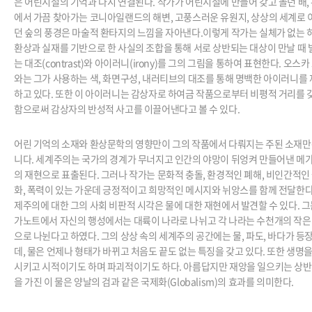
은 어린시절의 기억과 다시 연결된다. 작가가 어린시절에 만들어 갖고 놀던 배,
에서 가끔 찾아가는 코니아일랜드의 해변, 고풍스러운 유원지, 상상의 세계로
던 숲의 풍경은 마술적 환타지의 느낌을 자아낸다.이렇게 작가는 실체가 없는 
환상과 실재를 기반으로 한 사실의 조합을 통해 서로 상반되는 대상이 만날 때
는 대조(contrast)와 아이러니(irony)를 그의 그림을 통하여 표현한다. 오스카
와는 그가 사용하는 색, 화면구성, 내러티브의 대조를 통해 명백한 아이러니를
하고 있다. 또한 이 아이러니는 감상자로 하여금 작품으로부터 비평적 거리를 
함으로써 감상자의 반성적 사고를 이끌어낸다고 볼 수 있다.
어린 기억의 소재와 환상문학의 영향만이 그의 작품에서 다뤄지는 주된 소재만
니다. 세계주의는 국가의 경계가 무너지고 인간의 야망이 뒤엉켜 만들어낸 메
의 재현으로 표출된다. 그러나 작가는 문화적 충돌, 환경적인 폐해, 비인간적인
화, 폭력이 있는 가운데 긍정적이고 희망적인 메시지와 뉘앙스를 함께 전달한다
제주의에 대한 그의 사회 비판적 시각은 물에 대한 재현에서 발견할 수 있다. 그
가노트에서 자신의 행성에서는 대륙이 나라로 나뉘고 각 나라는 수천개의 작은
으로 나뉜다고 하였다. 그의 상상 속의 세계주의 공간에는 물, 파도, 바다가 등
데, 물은 언제나 형태가 바뀌고 처음도 끝도 없는 특징을 갖고 있다. 또한 생명
시키고 시적이기도 하며 파괴적이기도 하다. 아름답지만 재앙을 일으키는 상반
을 가진 이 물은 양날의 검과 같은 국제화(Globalism)의 효과를 의미한다.