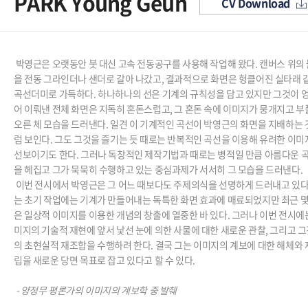
PARK Young Geun
CV Download
박영근은 오랫동안 붓 대신 고속 전동공구를 사용해 작업해 왔다. 캔버스 위의
을 전동 그라인더나 샌더로 갈아 나갔고, 결과적으로 화면은 헝클어진 실타래 
곡선더미로 가득하다. 하나하나의 선은 기계의 규칙성을 담고 있지만 그것이 엉
어 이뤄낸 전체 화면은 지독히 혼돈스럽고, 그 혼돈 속에 이미지가 뭉개지고 
오른 체 모습을 드러낸다. 일견 이 기계적인 곡선이 박영근의 화면을 지배하는
럼 보인다. 그도 그것을 즐기는 듯 때로는 반복적인 곡선을 이용해 유려한 이
선보이기도 한다. 그러나 독창적인 제작기법과 때로는 병적일 만큼 아름다운 
을 헤집고 그가 묵묵히 수행하고 있는 중심과제가 서서히 그 모습을 드러낸다.
이번 전시에서 박영근은 그 어느 때보다도 주제의식을 선명하게 드러내고 있다.
는 초기 작업에는 기계가 만들어내는 독특한 화면 효과에 매료되었지만 최근 몇
은 일상적 이미지를 이용한 개념의 창출에 열중한 바 있다. 그러나 이번 전시에
미지의 기술적 재현에 앞서 낯선 눈에 의한 사물에 대한 새로운 관찰, 그리고 
의 초현실적 재조합을 수행하려 한다. 결국 그는 이미지의 계보에 대한 해체와
립을 새로운 당면 목표로 잡고 있다고 할 수 있다.
- 양정무 평론가의 이미지의 계보학 중 발췌